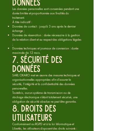
données
Les données personnelles sont conservées pendant une
durée limitée et proportionnée aux finalités du
traitement.
À titre indicatif :
Données de contact : jusqu’à 3 ans après le dernier
échange ;
Données de réservation : durée nécessaire à la gestion
de la relation client et au respect des obligations légales
;
Données techniques et journaux de connexion : durée
maximale de 12 mois.
7. Sécurité des
données
SARL OXARO met en œuvre des mesures techniques et
organisationnelles appropriées afin d’assurer la
sécurité, l’intégrité et la confidentialité des données
personnelles.
Toutefois, aucun système de transmission ou de
stockage électronique n’étant totalement sécurisé, une
obligation de sécurité absolue ne peut être garantie.
8. Droits des
utilisateurs
Conformément au RGPD et à la loi Informatique et
Libertés, les utilisateurs disposent des droits suivants :