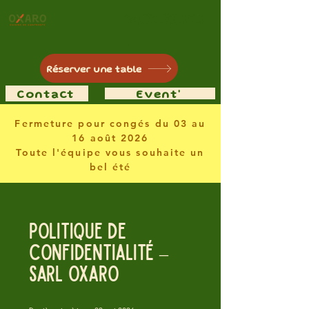
04.72.73.15.1
1
Réserver une table
Contact
Event'
Fermeture pour congés du 03 au
16 août 2026
Toute l'équipe vous souhaite un
bel été
Politique de
confidentialité –
SARL OXARO