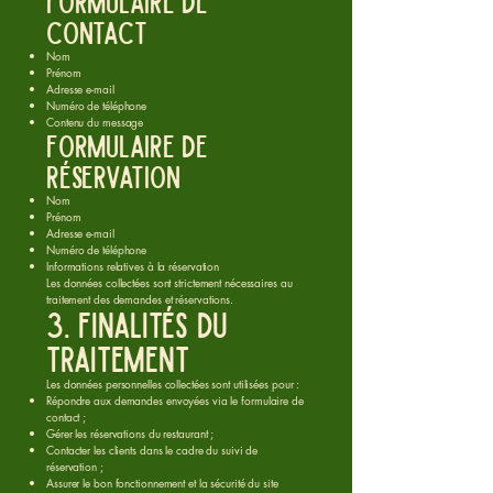
Formulaire de
contact
Nom
Prénom
Adresse e-mail
Numéro de téléphone
Contenu du message
Formulaire de
réservation
Nom
Prénom
Adresse e-mail
Numéro de téléphone
Informations relatives à la réservation
Les données collectées sont strictement nécessaires au
traitement des demandes et réservations.
3. Finalités du
traitement
Les données personnelles collectées sont utilisées pour :
Répondre aux demandes envoyées via le formulaire de
contact ;
Gérer les réservations du restaurant ;
Contacter les clients dans le cadre du suivi de
réservation ;
Assurer le bon fonctionnement et la sécurité du site