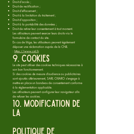
Droit d’accès ;
Droit de rectification ;
Droit d’effacement ;
Droit à la limitation du traitement ;
Droit d’opposition ;
Droit à la portabilité des données ;
Droit de retirer leur consentement à tout moment.
Les utilisateurs peuvent exercer leurs droits via le
formulaire de contact du site.
En cas de litige, les utilisateurs peuvent également
déposer une réclamation auprès de la CNIL
:
https://www.cnil.fr
9. Cookies
Le site peut utiliser des cookies techniques nécessaires à
son bon fonctionnement.
Si des cookies de mesure d’audience ou publicitaires
sont ajoutés ultérieurement, SARL OXARO s’engage à
mettre en place un bandeau de consentement conforme
à la réglementation applicable.
Les utilisateurs peuvent configurer leur navigateur afin
de refuser les cookies.
10. Modification de
la
politique de