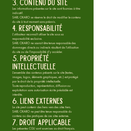
3. Contenu du site
Les informations présentes sur le site sont fournies à titre
indicatif.
SARL OXARO se réserve le droit de modifier le contenu
du site à tout moment sans préavis.
4. Responsabilité
L’utilisateur reconnaît utiliser le site sous sa
responsabilité exclusive.
SARL OXARO ne saurait être tenue responsable des
dommages directs ou indirects résultant de l’utilisation
du site ou de l’impossibilité d’y accéder.
5. Propriété
intellectuelle
L’ensemble des contenus présents sur le site (textes,
images, logos, éléments graphiques, etc.) est protégé
par le droit de la propriété intellectuelle.
Toute reproduction, représentation, diffusion ou
exploitation sans autorisation écrite préalable est
interdite.
6. Liens externes
Le site peut contenir des liens vers des sites tiers.
SARL OXARO ne peut être tenue responsable du
contenu ou des pratiques de ces sites externes.
7. Droit applicable
Les présentes CGU sont soumises au droit français.