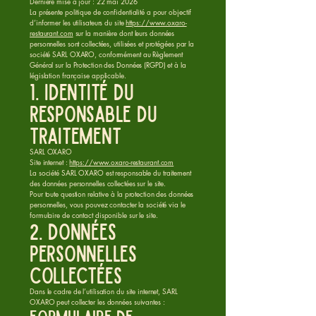
Dernière mise à jour : 22 mai 2026
La présente politique de confidentialité a pour objectif
d’informer les utilisateurs du site
https://www.oxaro-
restaurant.com
sur la manière dont leurs données
personnelles sont collectées, utilisées et protégées par la
société SARL OXARO, conformément au Règlement
Général sur la Protection des Données (RGPD) et à la
législation française applicable.
1. Identité du
responsable du
traitement
SARL OXARO
Site internet :
https://www.oxaro-restaurant.com
La société SARL OXARO est responsable du traitement
des données personnelles collectées sur le site.
Pour toute question relative à la protection des données
personnelles, vous pouvez contacter la société via le
formulaire de contact disponible sur le site.
2. Données
personnelles
collectées
Dans le cadre de l’utilisation du site internet, SARL
OXARO peut collecter les données suivantes :