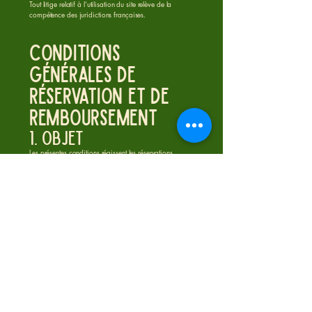
Tout litige relatif à l’utilisation du site relève de la
compétence des juridictions françaises.
Conditions
Générales de
Réservation et de
Remboursement
1. Objet
Les présentes conditions régissent les réservations
effectuées via le site internet de SARL OXARO.
Toute réservation implique l’acceptation pleine et entière
des présentes conditions.
2. Réservation
Les demandes de réservation effectuées via le site sont
soumises à confirmation par le restaurant.
SARL OXARO se réserve le droit de refuser ou d’annuler
une réservation en cas de force majeure,
d’indisponibilité ou de motif légitime.
3. Exactitude des
informations
Le client s’engage à fournir des informations exactes et