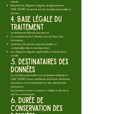
internet ;
Respecter les obligations légales et réglementaires.
SARL OXARO ne revend pas les données personnelles à
des tiers.
4. Base légale du
traitement
Les traitements effectués reposent sur :
Le consentement de l’utilisateur lors de l’envoi des
formulaires ;
L’exécution de mesures précontractuelles ou
contractuelles liées à une réservation ;
Les obligations légales applicables à l’activité de la
société.
5. Destinataires des
données
Les données personnelles sont uniquement destinées à
SARL OXARO et aux prestataires techniques strictement
nécessaires au fonctionnement du site internet et des
réservations.
Les données ne sont ni vendues ni cédées à des tiers à
des fins commerciales.
6. Durée de
conservation des