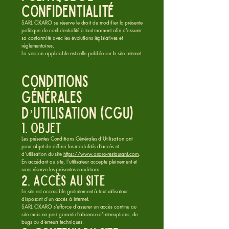
confidentialité
SARL OXARO se réserve le droit de modifier la présente
politique de confidentialité à tout moment afin d’assurer
sa conformité avec les évolutions législatives et
réglementaires.
La version applicable est celle publiée sur le site internet.
Conditions
Générales
d’Utilisation (CGU)
1. Objet
Les présentes Conditions Générales d’Utilisation ont
pour objet de définir les modalités d’accès et
d’utilisation du site
https://www.oxaro-restaurant.com
.
En accédant au site, l’utilisateur accepte pleinement et
sans réserve les présentes conditions.
2. Accès au site
Le site est accessible gratuitement à tout utilisateur
disposant d’un accès à Internet.
SARL OXARO s’efforce d’assurer un accès continu au
site mais ne peut garantir l’absence d’interruptions, de
bugs ou d’erreurs techniques.