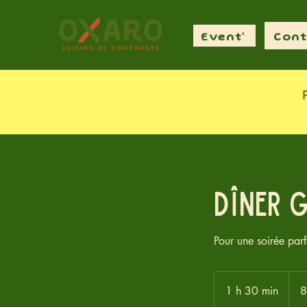
Event'
Cont
Dîner 
Pour une soirée parf
80
euros
1 h 30 min
1
8