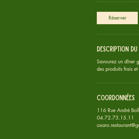
3
0
m
Réserver
i
n
Description du
Savourez un dîner 
des produits frais e
Coordonnées
116 Rue André Bolli
04.72.73.15.11
oxaro.restaurant@g