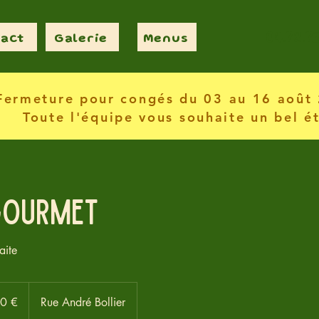
04.72.73
act
Galerie
Menus
Fermeture pour congés du 03 au 16 août
Toute l'équipe vous souhaite un bel é
Gourmet
aite
0 €
Rue André Bollier